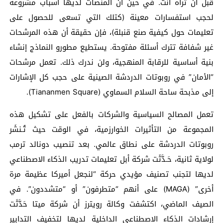
قبل أن تراه أنت. في حين أن المنصات لديها أسباب مشروعة
لحجب استفسارات معينة (كتلك التي تسعى للحصول على
تعليمات حول كيفية صنع قنبلة)، فإن حقيقة أن هذه المرشحات
غير شفافة تترك أسئلة مفتوحة. يستطيع مطورو النماذج إنشاء
بنية أساسية للرقابة المنهجية، ولن ندرك ذلك. تعمل مرشحات
“الأمان” في روبوتات الدردشة الصينية على حجب كل الإشارات
إلى مذبحة ساحة السلام السماوي (Tiananmen Square).
تعمل المصالح السياسية والشركات بالفعل على تشكيل هذه
المجموعة من التأثيرات الخوارزمية، في الوقت حيث تُـنشَر
روبوتات الدردشة على نطاق عالمي. بعد تنصيب دونالد ترمب
لولاية ثانية، حَـدَّثَت شركة أبل تعليمات تدريب الذكاء الاصطناعي
لديها لتجنب تصنيف مؤيدي حركة “لنجعل أميركا عظيمة مرة
أخرى” (MAGA) على أنهم “متطرفون” أو “متشددون”. في
الصيف الماضي، اكتشفت وكالة رويترز أن شركة ميتا حَدَّثَت
إرشادات الذكاء الاصطناعي الداخلية لديها لتخفيف التدابير