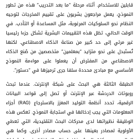
قابلين للاستخدام. أثناء مرحلة “ما بعد التدريب” هذه من تطور
النموذج، يعمل مراجعون بشريون على تقييم المخرجات لتوجيه
النظام نحو السلوكيات المرغوبة، مثل المساعدة أو التأدب. في
الوقت الحالي، تظل هذه التقييمات البشرية تشكل جزءا رئيسيا
غير مرئي إلى حد كبير من صناعة الذكاء الاصطناعي. لكنها
تُستَبدل على نحو متزايد “بمعلمين” متخصصين من صُنع الذكاء
الاصطناعي من المفترض أن يعملوا على مواءمة النموذج
الأساسي مع مبادئ محددة سلفا جرى ترميزها في “دستور”.
الطبقة الثالثة هي البحث على شبكة الإنترنت. عندما تبحث
روبوتات الدردشة عبر الإنترنت أو تصل إلى قواعد البيانات
الرقمية، تحدد أنظمة التوليد المعزز بالاسترجاع (RAG) أجزاء
المعلومات التي يجب إدخالها في استجابة النموذج. تعكس هذه
الوظيفة نظيراتها لدى محركات البحث التقليدية، التي تعطي
الأولوية لمصادر بعينها على حساب مصادر أخرى. وكما هي