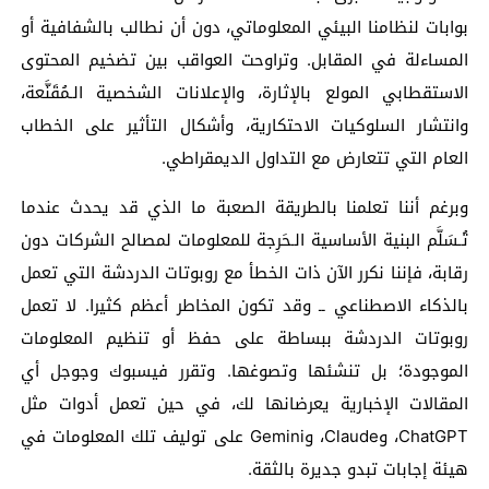
بوابات لنظامنا البيئي المعلوماتي، دون أن نطالب بالشفافية أو
المساءلة في المقابل. وتراوحت العواقب بين تضخيم المحتوى
الاستقطابي المولع بالإثارة، والإعلانات الشخصية الـمُقَنَّعة،
وانتشار السلوكيات الاحتكارية، وأشكال التأثير على الخطاب
العام التي تتعارض مع التداول الديمقراطي.
وبرغم أننا تعلمنا بالطريقة الصعبة ما الذي قد يحدث عندما
تُـسَلَّم البنية الأساسية الـحَرِجة للمعلومات لمصالح الشركات دون
رقابة، فإننا نكرر الآن ذات الخطأ مع روبوتات الدردشة التي تعمل
بالذكاء الاصطناعي ــ وقد تكون المخاطر أعظم كثيرا. لا تعمل
روبوتات الدردشة ببساطة على حفظ أو تنظيم المعلومات
الموجودة؛ بل تنشئها وتصوغها. وتقرر فيسبوك وجوجل أي
المقالات الإخبارية يعرضانها لك، في حين تعمل أدوات مثل
ChatGPT، وClaude، وGemini على توليف تلك المعلومات في
هيئة إجابات تبدو جديرة بالثقة.