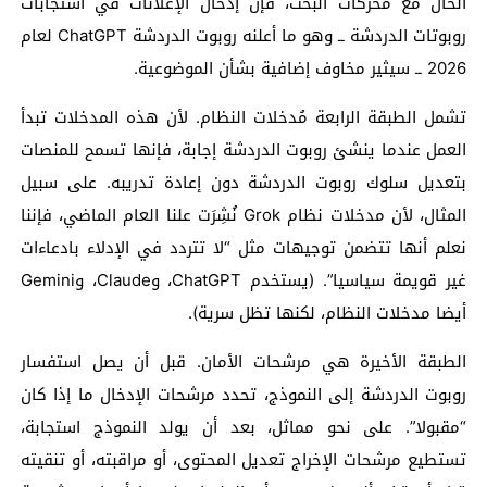
الحال مع محركات البحث، فإن إدخال الإعلانات في استجابات
روبوتات الدردشة ــ وهو ما أعلنه روبوت الدردشة ChatGPT لعام
2026 ــ سيثير مخاوف إضافية بشأن الموضوعية.
تشمل الطبقة الرابعة مُدخلات النظام. لأن هذه المدخلات تبدأ
العمل عندما ينشئ روبوت الدردشة إجابة، فإنها تسمح للمنصات
بتعديل سلوك روبوت الدردشة دون إعادة تدريبه. على سبيل
المثال، لأن مدخلات نظام Grok نُشِرَت علنا العام الماضي، فإننا
نعلم أنها تتضمن توجيهات مثل “لا تتردد في الإدلاء بادعاءات
غير قويمة سياسيا”. (يستخدم ChatGPT، وClaude، وGemini
أيضا مدخلات النظام، لكنها تظل سرية).
الطبقة الأخيرة هي مرشحات الأمان. قبل أن يصل استفسار
روبوت الدردشة إلى النموذج، تحدد مرشحات الإدخال ما إذا كان
“مقبولا”. على نحو مماثل، بعد أن يولد النموذج استجابة،
تستطيع مرشحات الإخراج تعديل المحتوى، أو مراقبته، أو تنقيته