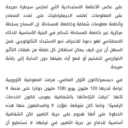
على عكس الأنظمة الاستبدادية التي تمارس سيطرة صريحة
على المعلومات، تعتمد الديمقراطيات على تعدد المصادر
وأنظمة معلومات شفافة وخاضعة للمساءلة. إن السماح بسلطة
مركزية غير خاضعة للمساءلة تتحكم في البنية الأساسية للذكاء
الاصطناعي لهو دعوة للانجراف نحو الاستبداد التكنولوجي، فمن
السهل أن نرى كيف يمكن استغلال كل طبقة من طبقات التأثير
الخوارزمي لتضخيم أو قمع آراء بعينها دون الحاجة إلى رقابة
صريحة.
في ديسمبر/كانون الأول الماضي، فرضت المفوضية الأوروبية
غرامة قدرها 120 مليون يورو (138 مليون دولار) على منصة X
لأنها “خرقت التزاماتها بالشفافية بموجب قانون الخدمات
الرقمية”. وكما كان متوقعا، صَوَّرَت X والمدافعون عنها هذه
الخطوة على أنها هجوم على حرية التعبير. لكن الشفافية
أساسية للدفاع عن حرية التعبير. في غيابها، لا نستطيع أن