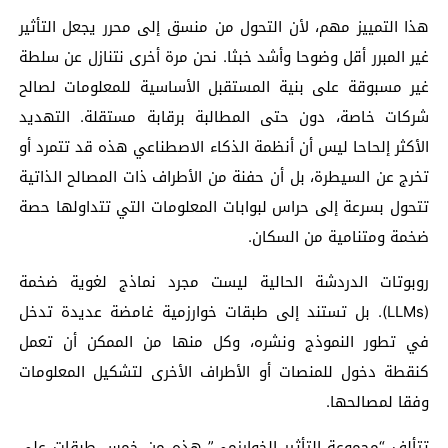
هذا التمييز مهم، لأن التحول من منسق إلى محرر يجعل التأثير
غير المبرر أقل وضوحا وأشد خبثا. نحن مرة أخرى نتنازل عن سلطة
غير مسبوقة على بنية المستقبل الأساسية للمعلومات لصالح
شركات خاصة، دون حتى المطالبة برقابة مستقلة. التهديد
الأكثر إلحاحا ليس أن أنظمة الذكاء الاصطناعي هذه قد تتمرد أو
تخرج عن السيطرة، بل أن حفنة من الأطراف ذات المصالح الذاتية
تتحول بسرعة إلى حراس لبوابات المعلومات التي تتداولها حصة
ضخمة ومتنامية من السكان.
روبوتات الدردشة الحالية ليست مجرد نماذج لغوية ضخمة
(LLMs). بل تستند إلى طبقات خوارزمية غامضة عديدة تدخل
في تطور النموذج ونشره، وكل منها من الممكن أن تعمل
كنقطة دخول للمنصات أو الأطراف الأخرى لتشكيل المعلومات
وفقا لمصالحها.
تتألف “مجموعة التأثير الخوارزمي” هذه من خمس طبقات على