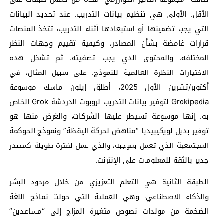
الأقل. الأولى هي تنظيم بيانات التدريب. عند تحديد البيانات
التي يجب تضمينها أو استبعادها أثناء التدريب، تتخذ المنصات
قرارات غامضة بشأن المصادر، وكيفية تقييم وجهات النظر
المختلفة، والمحتوى الذي يجب تصفيته. ثم تشكل هذه
الاختيارات النظرة العالمية للنموذج. على سبيل المثال، في
أكتوبر/تشرين الأول 2025، أطلق إيلون ماسك موسوعة
Grokipedia لتوفير بيانات التدريب لروبوت الدردشة Grok الخاص
به. إنها موسوعة تسيطر عليها الشركات، والغرض منها هو
توفير بديل لويكيبيديا “مناهض لحركة اليقظة” ونموذج الحوكمة
المجتمعية الذي تعمل بموجبه، والذي عمل لفترة طويلة كمصدر
جدير بالثقة للمعلومات على الإنترنت.
الطبقة الثانية هي التعلم التعزيزي من خلال مردود البشر
والذكاء الاصطناعي، وهي العملية التي حولت نماذج اللغة
الضخمة من مولدات نصوص متغيرة المزاج إلى “مساعدين”