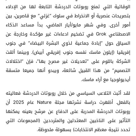
الوقائية التي تمنع روبوتات الدردشة التابعة لها من الإدلاء
بتصريحات عنصرية أو الانخراط في سلوك “غزلي” مع قاصرين، بين
أمور أخرى. وفي شهر مايو/أيار الماضي، بدأ مساعد الذكاء
الاصطناعي Grok في تضخيم ادعاءات غير مؤكدة وخارجة عن
السياق حول “إبادة جماعية لذوي البشرة البيضاء” في جنوب
إفريقيا (إيلون ماسك نفسه جنوب إفريقي أبيض). وبينما ألقت
الشركة باللوم على “تعديلات غير مصرح بها”، فإن “اختلالات
التصميم” من هذا القبيل شائعة، ويبدو أنها جميعا متسقة
أيديولوجيا مع آراء ماسك.
لقد أثبت التلاعب السياسي من خلال روبوتات الدردشة فعاليته
بالفعل. أظهرت دراسة نشرتها مجلة Nature عام 2025 أن
روبوتات الدردشة المدربة على الدفاع عن مرشح بعينه يمكنها
التأثير على الناخبين المعتدلين والمترددين (المجموعات التي
تحدد نتيجة معظم الانتخابات) بسهولة ملحوظة.