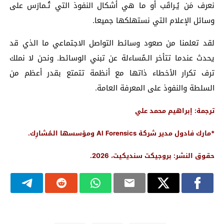
نعرف مَن يُـراقَب أو ما هي أشكال النفوذ التي تُـمارَس على
وسائل الإعلام التي نستهلكها جميعا.
لقد تعلمنا من صعود وسائط التواصل الاجتماعي ما الذي قد
يحدث عندما تتأخر الـمُساءلة عن تبني الوسائط. ونحن لا نملك
ترف تكرار الأخطاء ذاتها مع أنظمة تتمتع بقدر أعظم من
السلطة والنفوذ على المعرفة العامة.
ترجمة: إبراهيم محمد علي
*مارك فادول مدير شركة AI Forensics ومؤسسها الـمُشارِك.
حقوق النشر: بروجيكت سنديكيت، 2026.