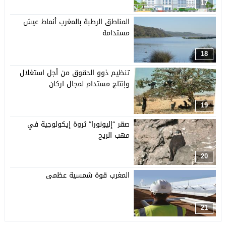
17
المناطق الرطبة بالمغرب أنماط عيش
مستدامة
18
تنظيم ذوو الحقوق من أجل استغلال
وإنتاج مستدام لمجال اركان
19
صقر “إليونورا” ثروة إيكولوجية في
مهب الريح
20
المغرب قوة شمسية عظمى
21