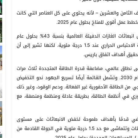
راف الثامن والعشرين – لأنه يحتوي على كل العناصر التي كانت
 عمل أقوى للمناخ بحلول عام 2025.
ويعترف التقييم بالعلم الذي يشير إلى ضرورة خفض انبعاثات الغازات الدفيئة العالمية بنسبة 43% بحلول عام
2030، مقارنة بمستويات عام 2019، للحد من ظاهرة الاحتباس الحراري عند 1.5 درجة مئوية. لكنها تشير إلى أن
تحقيق أهداف اتفاق باريس.
على نطاق عالمي، مضاعفة قدرة الطاقة المتجددة ثلاث مرات
ومضاعفة تحسينات كفاءة استخدام الطاقة بحلول عام 2030. وتشمل القائمة أيضًا تسريع الجهود نحو التخفيض
ي من الطاقة الأحفورية غير الفعالة. ودعم الوقود، وغير ذلك
حفوري في أنظمة الطاقة، بطريقة عادلة ومنظمة ومنصفة، مع
ضي قدمًا بأهداف طموحة لخفض الانبعاثات على مستوى
الاقتصاد، تغطي جميع غازات الدفيئة والقطاعات والفئات وتتماشى مع حد 1.5 درجة مئوية في الجولة القادمة من
لمساهمات المحددة) بحلول عام 2025.