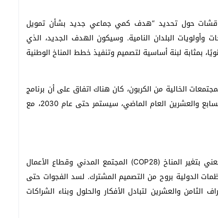
لمناقشات حول تحديد “هدف كمي جماعي جديد بشأن تمويل
لاعتبار احتياجات وأولويات البلدان النامية. وسيكون الهدف الجديد، الذي
يار دولار أمريكي سنويًا، بمثابة لبنة أساسية لتصميم وتنفيذ خطط المناخ الوطنية
لمجتمعات الخالية من الكربون، كان هناك اتفاق على أن برنامج
عمل التخفيف، الذي تم إطلاقه في مؤتمر الأطراف السابع والعشرين العام الماضي، سيستمر حتى عام 2030، مع
انضم إلى زعماء العالم في مؤتمر الأمم المتحدة المعني بتغير المناخ (COP28) المجتمع المدني وقطاع الأعمال
ظمات الدولية بروح من التصميم المشترك. لسد الفجوات حتى
8 مشارك مؤتمر الأطراف الثامن والعشرين لتبادل الأفكار والحلول وبناء الشراكات