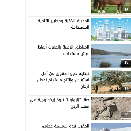
16
المدينة الذكية ومعايير التنمية
المستدامة
17
المناطق الرطبة بالمغرب أنماط
عيش مستدامة
18
تنظيم ذوو الحقوق من أجل
استغلال وإنتاج مستدام لمجال
اركان
19
صقر “إليونورا” ثروة إيكولوجية في
مهب الريح
20
المغرب قوة شمسية عظمى