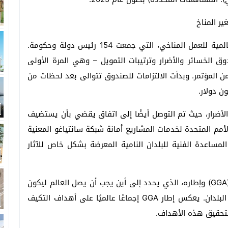
ر المناخ
بدأ المؤتمر الذي يستمر لمدة أسبوعين مع القمة العالمية للعمل المناخي، التي جمعت 154 رئيس دولة وحكومة.
 الخسائر والأضرار وترتيبات التمويل – وهي المرة الأولى
ن المؤتمر. وبدأت الالتزامات للصندوق تتوالى بعد لحظات من
الأضرار، حيث تم التوصل أيضًا إلى اتفاق يقضي بأن يستضيف
أمم المتحدة لخدمات المشاريع أمانة شبكة سانتياغو المعنية
لمساعدة الفنية للبلدان النامية المعرضة بشكل خاص للآثار
اتفقت الأطراف على أهداف الهدف العالمي للتكيف (GGA) وإطاره، الذي يحدد إلى أين يجب أن يصل العالم ليكون
قادرًا على مواجهة تأثيرات تغير المناخ وتقييم جهود البلدان. يعكس إطار GGA إجماعًا عالميًا على أهداف التكيف
 لتحقيق هذه الأهداف.