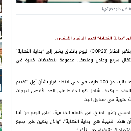
فاضل داود/غيتي)
أسدل الستار عن اشغال مؤتمر الأمم المتحدة المعني بتغير المناخ (COP28) اليوم باتفاق يشير إلى “بداية النهاية”
انتقال سريع وعادل ومنصف. مدعومة بتخفيضات كبيرة في
وفي إظهار للتضامن العالمي، اجتمع المفاوضون من ما يقرب من 200 طرف في دبي لاتخاذ قرار بشأن أول “تقييم
ة العقد – بهدف شامل هو الحفاظ على الحد الأقصى لدرجات
عني بتغير المناخ، في كلمته الختامية: “على الرغم من أننا
 هذه النتيجة هي بداية النهاية”. “والآن يتعين على جميع
تصادية حقيقية، دون تأخير”.