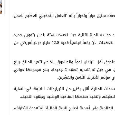
ه ستيل مراراً وتكراراً بأنه “العامل التمكيني العظيم للعمل
(GCF) دفعة قوية لتجديد موارده للمرة الثانية حيث تعهدت ستة بلدان بتمويل جديد
في مؤتمر الأطراف الثامن والعشرين، حيث بلغ إجمالي التعهدات الآن رقماً قياسياً قدره 12.8 مليار دولار أمريكي من
وق أقل البلدان نمواً والصندوق الخاص لتغير المناخ يبلغ
مريكي حتى الآن، في حين تم تقديم تعهدات جديدة، يبلغ مجموعها حوالي
هدات المالية أقل بكثير من التريليونات اللازمة في نهاية
النظيفة، وتنفيذ خططها المناخية الوطنية وجهود التكيف.
العالمية على أهمية إصلاح البنية المالية المتعددة الأطراف،