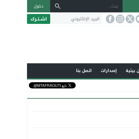
دخول
اشـتـرك
 بيئية
إصدارات
اتصل بنا