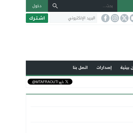
دخول
اشـتـرك
 بيئية
إصدارات
اتصل بنا