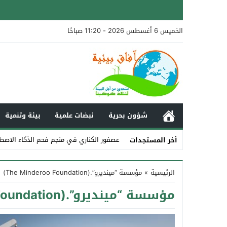
الخميس 6 أغسطس 2026 - 11:20 صباحًا
شؤون بحرية
نبضات علمية
بيئة وتنمية
عصفور الكناري في منجم فحم الذكاء الاصط
أخر المستجدات
Stop
الرئيسية
»
مؤسسة “مينديرو”.(The Minderoo Foundation)
Previous
مؤسسة “مينديرو”.(The Minderoo Foundation)
Next