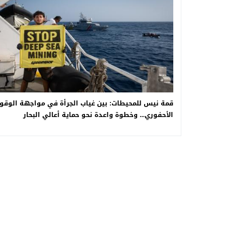
قمة نيس للمحيطات: بين غياب الجرأة في مواجهة الوقو
الأحفوري… وخطوة واعدة نحو حماية أعالي البحار