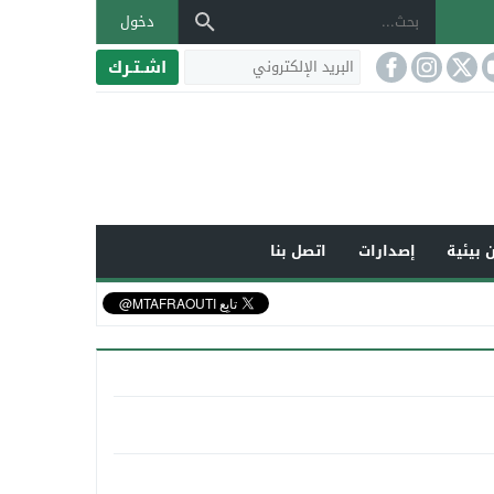
دخول
اشـتـرك
 بيئية
إصدارات
اتصل بنا