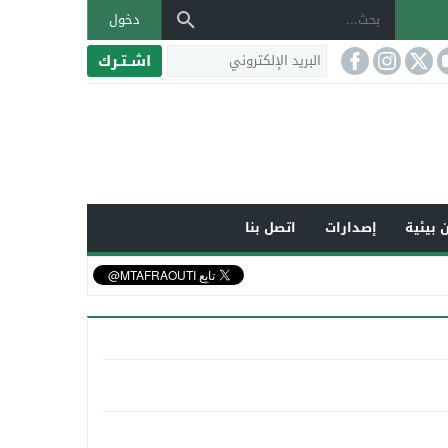
دخول
اشـتـرك
 بيئية
إصدارات
اتصل بنا