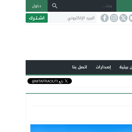
دخول
اشـتـرك
 بيئية
إصدارات
اتصل بنا