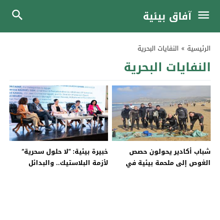
آفاق بيئية
الرئيسية
»
النفايات البحرية
النفايات البحرية
شباب أكادير يحولون حصص
خبيرة بيئية: “لا حلول سحرية”
الغوص إلى ملحمة بيئية في
لأزمة البلاستيك.. والبدائل
أعماق الأطلسي
“القابلة للتحلل” خدعة