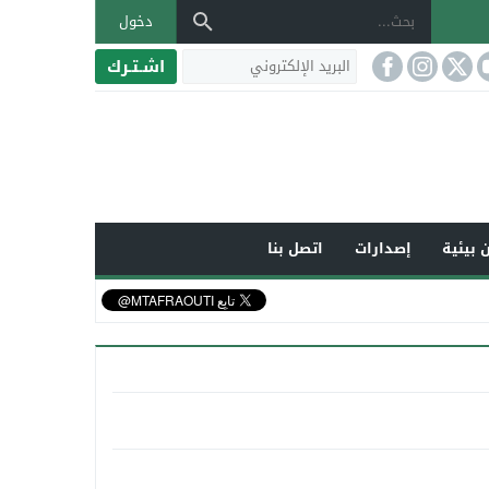
دخول
اشـتـرك
 بيئية
إصدارات
اتصل بنا