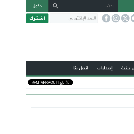
دخول
اشـتـرك
 بيئية
إصدارات
اتصل بنا