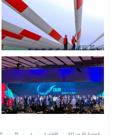
الأولى »
«
10
0
الصفحة 30 من 321