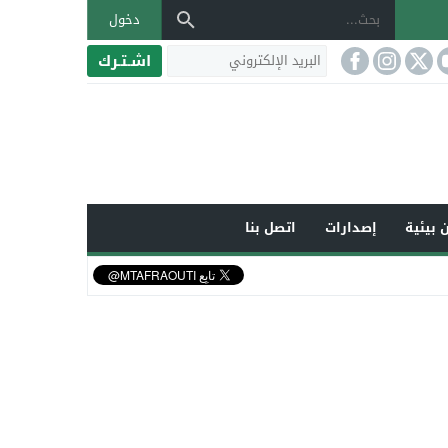
دخول
اشـتـرك
 بيئية
إصدارات
اتصل بنا