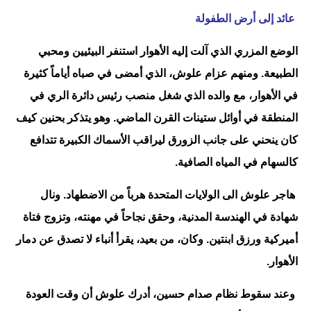
عائد إلى أرض الطفولة
الوضع المزري الذي آلت إليه الأهوار استنفر البيئيين ومحبي
الطبيعة. ومنهم عزام علوش، الذي أمضى في صباه أياماً كثيرة
في الأهوار، مع والده الذي شغل منصب رئيس دائرة الري في
المنطقة في أوائل ستينات القرن الماضي. وهو يتذكر بحنين كيف
كان ينحني على جانب الزورق ليراقب الأسماك الكبيرة تتدافع
كالسهام في المياه الصافية.
هاجر علوش الى الولايات المتحدة هرباً من الاضطهاد. ونال
شهادة في الهندسة المدنية، وحقق نجاحاً في مهنته، وتزوج فتاة
أميركية ورزق ابنتين. وكان، من بعيد، يقرأ أنباء لا تصدق عن دمار
الأهوار.
وعند سقوط نظام صدام حسين، أدرك علوش أن وقت العودة