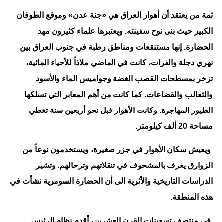
ثمة من يعتقد أن أهوار العراق هي «جنة عدن» وموقع الطوفان
الكبير حيث بنى نوح سفينته. ويعتبرها علماء كثيرون مهد
الحضارة. إنها مستنقعات ومناطق رطبة في جنوب العراق بين
نهري دجلة والفرات، كانت في الماضي ملاذاً للأحياء المائية،
تزخر بمسطحات القصب الغضة وجواميس الماء والأسود
والثعالب والقضاعات. كما كانت من أهم المعابر التي تسلكها
الطيور المهاجرة. وكانت الأهوار قبل نحو أربعين سنة تغطي
مساحة 20 ألف كيلومتر.
ويعيش سكان الأهوار في جزر صغيرة، ويستخدمون نوعاً من
الزوارق يعرف بالمشحوف في تنقلاتهم وترحالهم. وتشير
الدراسات التاريخية والأثرية الى أن الحضارة السومرية نشأت في
هذه المنطقة.
في منتصف تسعينات القرن العشرين، أقدم نظام الرئيس