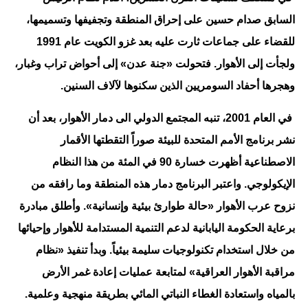
السابق صدام حسين على إحراق المنطقة وتجفيفها وتسميمها،
للقضاء على جماعات ثارت عليه بعد غزو الكويت عام 1991
ولجأت إلى الأهوار. فتحولت «جنة عدن» إلى أحواض تراب وغبار،
وهجرها أحفاد السومريين الذين سكنوها لآلاف السنين.
في العام 2001، تنبه المجتمع الدولي الى دمار الأهوار، بعد أن
نشر برنامج الأمم المتحدة للبيئة صوراً التقطتها الأقمار
الاصطناعية أظهرت خسارة 90 في المئة من هذا النظام
الإيكولوجي. واعتبر البرنامج دمار هذه المنطقة وما رافقه من
نزوح عرب الأهوار «حالة طوارئ بيئية وإنسانية». وأطلق مبادرة
برعاية الحكومة اليابانية لدعم التنمية المستدامة للأهوار وإحيائها
من خلال استخدام تكنولوجيات سليمة بيئياً. وبدأ تنفيذ «نظام
مراقبة الأهوار العراقية» لمتابعة عمليات إعادة غمر الأرض
بالمياه واستعادة الغطاء النباتي المائي بطريقة منهجية وعلمية.