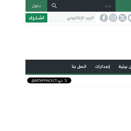
دخول
اشـتـرك
 بيئية
إصدارات
اتصل بنا