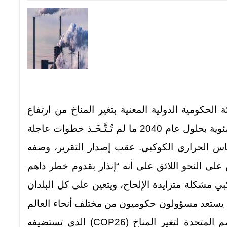
يئة الحكومية الدولية المعنية بتغير المناخ من ارتفاع
درجة حرارة كوكب الأرض بمقدار 1.5 درجة مئوية بحلول عام 2040 ما لم تُـتَّـخَـذ خطوات عاجلة
حباس الحراري الكوكبي. عقب إصدار التقرير، وصفه
 على النحو اللائق على أنه “إنذار بقدوم خطر داهم
كبي مشكلة متزايدة الإلحاح، ويتعين على كل البلدان
 يستعد مسؤولون حكوميون من مختلف أنحاء العالم
لوضع أهداف الاستدامة في إطار مؤتمر الأمم المتحدة لتغير المناخ (COP26) الذي تستضيفه