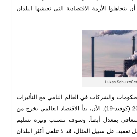
 يتجاهلوا الأزمة الاقتصادية التي تعيشها البلدان
Lukas SchulzeGet
حكومات والشركات في العالم النامي مع التأثيرات
التي تخلفها جائحة مرض فيروس كورونا 2019 (كوفيد-19). الآن، بدأ الاقتصاد العالمي يخرج من
 ستتعافى بمعدل أبطأ. وسوف تتسبب وتيرة تسليم
 تعقيد. عل سبيل المثال، قد لا تتلقى أكثر البلدان