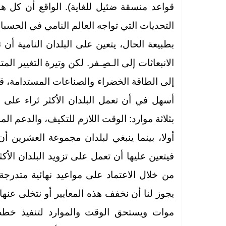
قواعد منسقة ضئيل للغاية). الواقع أن كل 
التحديات التي تواجه العالم النامي في الحسبا
بطبيعة الحال، يتعين على البلدان النامية أ
الانبعاثات إلى الـصِـفر. لكن وتيرة التغيير ا
إلى الطاقة الخضراء والصناعات المستدامة، قد 
أسهل في أن تعمل البلدان الأكثر ثراء على ت
بثلاثة موارد: الوقت اللازم للتكيف، والدعم ال
أولا، بينما ينبغي لبلدان مجموعة العشرين أ
فيتعين عليها أن تعمل على تزويد البلدان الأكث
من خلال الاعتماد على مواعيد نهائية متدرجة
يجوز لنا أن نخفف هذه المعايير أو نتخلى عنها
موات ويستحق الوقت والموارد لتنفيذ خطط