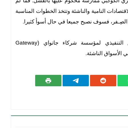
راري الكوكبي ممارسة محكوم عليها بالفشل. فما لم
لاقتصادات النامية والناشئة وتتخذ الخطوات المناسبة
الصِـفر، فسوف نصبح جميعا في حال أسوأ كثيرا.
في. شانكار المؤسس المشارك والرئيس التنفيذي لمؤسسة شركاء جاتواي (Gateway