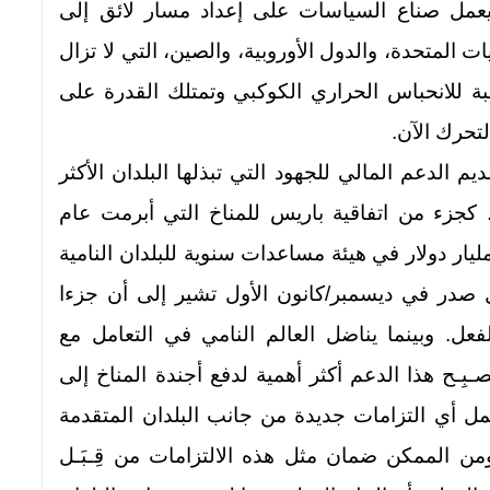
ا يعمل صناع السياسات على إعداد مسار لائق إلى
ات المتحدة، والدول الأوروبية، والصين، التي لا تزال
بة للانحباس الحراري الكوكبي وتمتلك القدرة على
تحرك الآن.
قديم الدعم المالي للجهود التي تبذلها البلدان الأكثر
 كجزء من اتفاقية باريس للمناخ التي أبرمت عام
20، وافق العالم المتقدم على تقديم 100 مليار دولار في هيئة مساعدات سنوية للبلدان النامية
ير مستقل صدر في ديسمبر/كانون الأول تشير إلى أن جزءا
. وبينما يناضل العالم النامي في التعامل مع
ـصـبِـح هذا الدعم أكثر أهمية لدفع أجندة المناخ إلى
ل أي التزامات جديدة من جانب البلدان المتقدمة
من الممكن ضمان مثل هذه الالتزامات من قِـبَـل