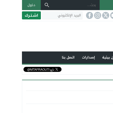
دخول
اشـتـرك
 بيئية
إصدارات
اتصل بنا