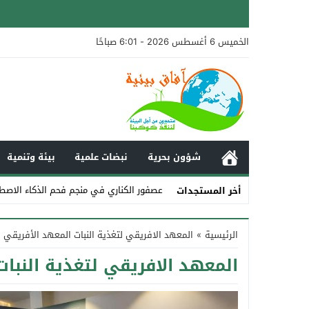
الخميس 6 أغسطس 2026 - 6:01 صباحًا
شؤون بحرية
نبضات علمية
بيئة وتنمية
عصفور الكناري في منجم فحم الذكاء الاصط
أخر المستجدات
Stop
الرئيسية
»
المعهد الافريقي لتغذية النبات المعهد الأفريقي لتغذية
Previous
المعهد الافريقي لتغذية النبات ال
Next