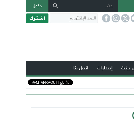
دخول
اشـتـرك
 بيئية
إصدارات
اتصل بنا