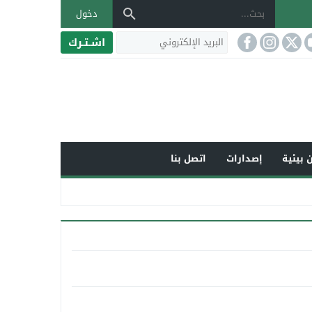
دخول
اشـتـرك
 بيئية
إصدارات
اتصل بنا