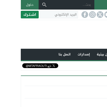
دخول
اشـتـرك
 بيئية
إصدارات
اتصل بنا