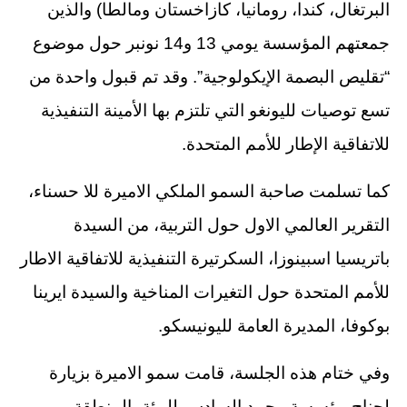
البرتغال، كندا، رومانيا، كازاخستان ومالطا) والذين
جمعتهم المؤسسة يومي 13 و14 نونبر حول موضوع
“تقليص البصمة الإيكولوجية”. وقد تم قبول واحدة من
تسع توصيات لليونغو التي تلتزم بها الأمينة التنفيذية
للاتفاقية الإطار للأمم المتحدة.
كما تسلمت صاحبة السمو الملكي الاميرة للا حسناء،
التقرير العالمي الاول حول التربية، من السيدة
باتريسيا اسبينوزا، السكرتيرة التنفيذية للاتفاقية الاطار
للأمم المتحدة حول التغيرات المناخية والسيدة ايرينا
بوكوفا، المديرة العامة لليونيسكو.
وفي ختام هذه الجلسة، قامت سمو الاميرة بزيارة
لجناح مؤسسة محمد السادس للبيئة بالمنطقة