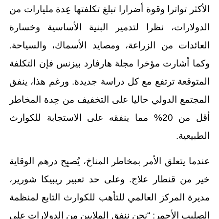
الأكثر تواترا وقوة أضرارا تبلغ تكلفتها عِدة مليارات من
الدولارات، نظرا لتدمير البنية الأساسية وخسارة
العائدات من الزراعة، ومصايد الأسماك، والسياحة.
وكما أشارت مؤخرا مجلة هارفارد بيزنس فإن التكلفة
المتوقعة ترتفع مع كل دراسة جديدة. ورغم هذا، ينفق
المجتمع الدولي حاليا على التخفيف من حِدة المخاطر
أقل من 20% مما ينفقه على الاستجابة للكوارث
الطبيعية.
عندما يتعلق الأمر بمخاطر المناخ، يُصبِح درهم الوقاية
خير من قنطار علاج. وعلى حد تعبير ريبيكا شورير،
مديرة المركز العالمي للتأهب للكوارث التابع لمنظمة
الصليب الأحمر: “نحن ننفق الملايين من الدولارات على