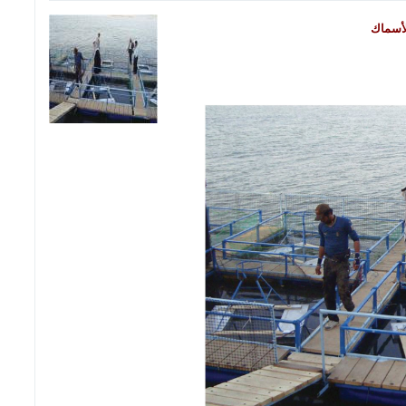
لأسماك