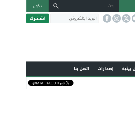
دخول
اشـتـرك
 بيئية
إصدارات
اتصل بنا