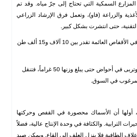
لمزارع السمكية التي تحتاج إلى جرّ مياه. وقد تم
غذية والزراعة (فاو)، وتعمل فرق الإرشاد الزراعي
لتقنية، حتى انتشرت بشكل كبير.
وأشار القيسي إلى أن كمية الأسماك المنتجة في الأقفاص العائمة تقدر بين 10 آلاف و15 ألف طن
يتم إنتاج «إصبعيات» الأسماك في المفاقس، وتربى في أحواض حتى يبلغ وزنها 50 غراماً، فتنقل
المرغوب في السوق.
ات، أولها أن الأسماك محصورة في القفص وحركتها
ت الترابية. والكثافة في وحدة الإنتاج عالية، فضلاً
لاف الطافية فلا ينزل العلف إلى القاع. ويمكن صيد