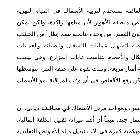
ائمة تستخدم لتربية الأسماك في المياه النهرية
في منطقة الأهوار لأن مياهها راكدة، ولكن يمكن
كون القفص من وحدة عائمـة تضم إطاراً من الخشب
نصة لتسهيل عمليات التشغيل والصيانة والعمليات
كال والأحجام لتناسب غايات المزارع. وهي ليست
ثابتـة الحجم، لكنها غالبـاً تكون بقياس 3 إلى 4 أمتار مربعة، وتثبت بقوة على ضفة النهر، تتوسطها
مكن رفع الأقفاص في أي وقت لمراقبة نمو الأسماك
ميس، وهو أحد مربي الأسماك في محافظة ديالى، أن
 جيد، مبيناً أن أهم ميزاته تقليل الكلفة المالية،
بكمية كبيرة في آلات تبديل مياه الأحواض التقليدية