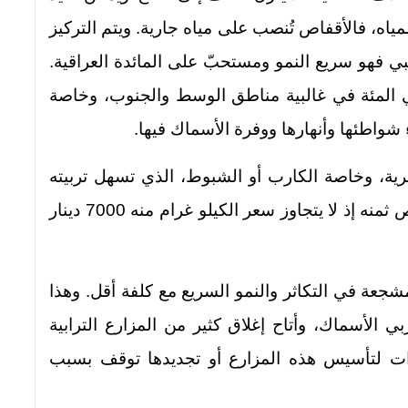
مياه، فالأقفاص تُنصب على مياه جارية. ويتم التركيز
 فهو سريع النمو ومستحبّ على المائدة العراقية.
القيسي أن التجربة نجحت بنسبة 80 في المئة في غالبية مناطق الوسط والجنوب، وخاصة
شواطئها وأنهارها ووفرة الأسماك فيها.
هرية، وخاصة الكارب أو الشبوط، الذي تسهل تربيته
في الأقفاص العائمة، وهو لذيذ ومطلوب لرخص ثمنه إذ لا يتجاوز سعر الكيلو غرام منه 7000 دينار
شجعة في التكاثر والنمو السريع مع كلفة أقل. وهذا
 الأسماك، وأتاح إغلاق كثير من المزارع الترابية
جازات لتأسيس هذه المزارع أو تجديدها توقف بسبب