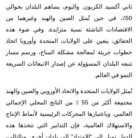
ثاني أكسيد الكربون. واليوم، يساهم البلدان بحوالي
50٪، في حين تُمثل الصين والهند وغيرهما من
الاقتصادات الناشئة نسبة متزايدة. وفي ضوء هذه
الحقائق، يتعين على الولايات المتحدة وأوروبا اتخاذ
خطوات جريئة لمعالجة مشكلة المناخ، ورسم مسار
تتبعه البلدان المسؤولة عن إصدار الانبعاثات السريعة
النمو في العالم.
تُمثل الولايات المتحدة والاتحاد الأوروبي والصين والهند
مجتمِعة أكثر من 55 ٪ من الناتج المحلي الإجمالي
العالمي. وباعتبارها المحركات الرئيسية لأنماط الإنتاج
والاستهلاك العالمية، فإن التدابير التي تتخذها هذه
الدول تميل إلى “الامتداد” إلى بلدان أخرى. وبالتالي،