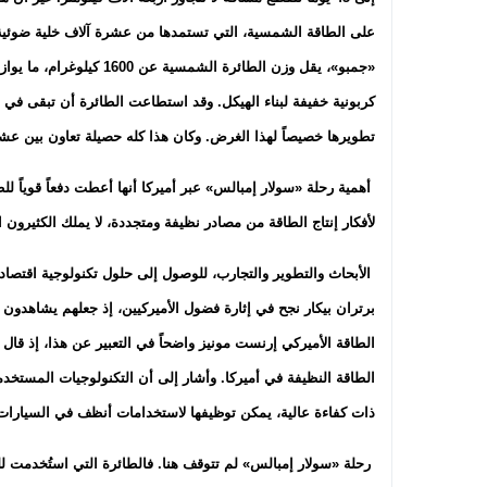
على الطاقة الشمسية، التي تستمدها من عشرة آلاف خلية ضوئية 
«جمبو»، يقل وزن الطائرة 
تطويرها خصيصاً لهذا الغرض. وكان هذا كله حصيلة تعاون بين عش
أهمية رحلة «سولار إمبالس» عبر أميركا أنها أعطت دفعاً قوياً
لأفكار إنتاج الطاقة من مصادر نظيفة ومتجددة، لا يملك الكثيرون الجَل
الأبحاث والتطوير والتجارب، للوصول إلى حلول تكنولوجية اقتصا
برتران بيكار نجح في إثارة فضول الأميركيين، إذ جعلهم يشاهدون بأ
الطاقة الأميركي إرنست مونيز واضحاً في التعبير عن هذا، إذ قا
الطاقة النظيفة في أميركا. وأشار إلى أن التكنولوجيات المستخد
ذات كفاءة عالية، يمكن توظيفها لاستخدامات أنظف في السيارات وال
رحلة «سولار إمبالس» لم تتوقف هنا. فالطائرة التي استُخدمت للرح