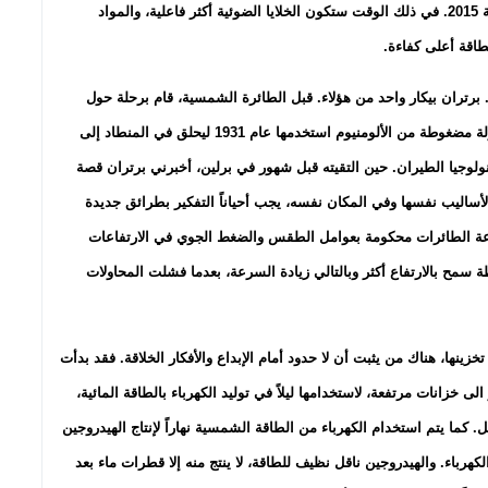
والصناعي على تطويرها، حتى تكون جاهزة لرحلة حول العالم سنة 2015. في ذلك الوقت ستكون الخلايا الضوئية أكثر فاعلية، والمواد
طاقة أعلى كفاءة.
 برتران بيكار واحد من هؤلاء. قبل الطائرة الشمسية، قام برحلة حول
العالم بالمنطاد عام 1999. جدّه عالم الفيزياء أوغست طوّر كبسولة مضغوطة من الألومنيوم استخدمها عام 1931 ليحلق في المنطاد إلى
وق في تكنولوجيا الطيران. حين التقيته قبل شهور في برلين، أخبرني برتران قصة
لأساليب نفسها وفي المكان نفسه، يجب أحياناً التفكير بطرائق جديدة
رعة الطائرات محكومة بعوامل الطقس والضغط الجوي في الارتفاعات
سمح بالارتفاع أكثر وبالتالي زيادة السرعة، بعدما فشلت المحاولات
ينها، هناك من يثبت أن لا حدود أمام الإبداع والأفكار الخلاقة. فقد بدأت
 خزانات مرتفعة، لاستخدامها ليلاً في توليد الكهرباء بالطاقة المائية،
. كما يتم استخدام الكهرباء من الطاقة الشمسية نهاراً لإنتاج الهيدروجين
كهرباء. والهيدروجين ناقل نظيف للطاقة، لا ينتج منه إلا قطرات ماء بعد