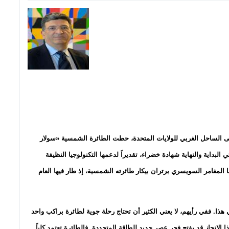
ى الساحل الغربي للولايات المتحدة، حطت الطائرة الشمسية «سولار
داية والنهاية شهادة خضراء، تقديراً لدعمها التكنولوجيا النظيفة
ها المغامر السويسري برتران بيكار طائرته الشمسية، إذ طار فيها العام
هذا. ففي رأيهم، لا يعني الكثير أن تحتاج رحلة جوية لطائرة براكب واحد
ن هذا الإنجاز قد يفتح فجر عصر جديد للطاقة المتجددة. فالطائرة تعتمد كلياً