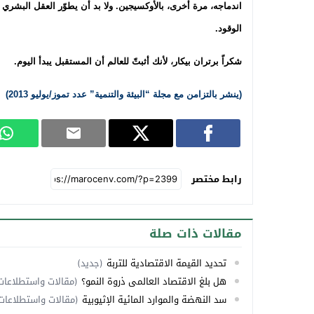
اندماجه، مرة أخرى، بالأوكسيجين. ولا بد أن يطوّر العقل البشري أ
الوقود.
شكراً برتران بيكار، لأنك أثبتّ للعالم أن المستقبل يبدأ اليوم.
(ينشر بالتزامن مع مجلة “البيئة والتنمية” عدد تموز/يوليو 2013)
رابط مختصر
مقالات ذات صلة
تحديد القيمة الاقتصادية للتربة
(جديد)
هل بلغ الاقتصاد العالمي ذروة النمو؟
(مقالات واستطلاعات
سد النهضة والموارد المائية الإثيوبية
(مقالات واستطلاعات