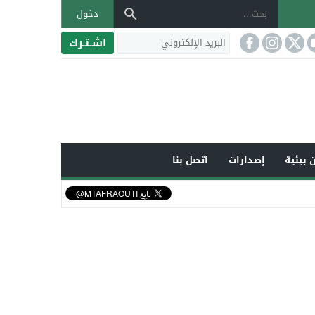
دخول
اشـتـرك
 بيئية
إصدارات
اتصل بنا