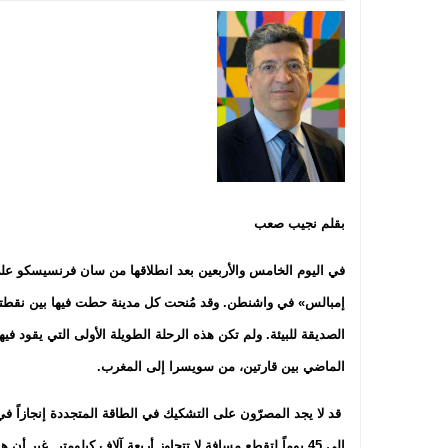
بقلم نجيب صعب
في اليوم الخامس والأربعين بعد انطلاقها من سان فرنسيسكو عل
إمبالس» في واشنطن. وقد مُنحت كل مدينة حطت فيها بين نقطتي الب
الصديقة للبيئة. ولم تكن هذه الرحلة الطويلة الأولى التي يقود في
الماضي بين قارتين، من سويسرا إلى المغرب.
قد لا يجد المصرّون على التشكيك في الطاقة المتجددة إنجازاً في 
إلى 45 يوماً لتقطع مسافة لا تتجاوز أربعة آلاف كيلومتر. غير أ