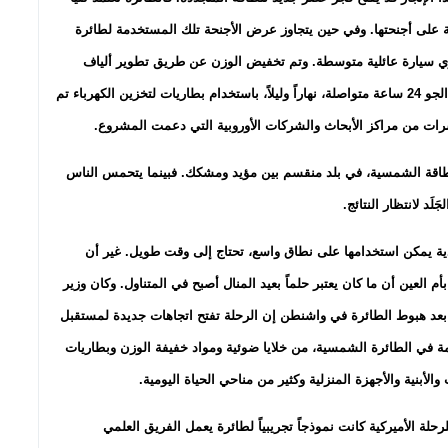
على أجنحتها. وفي حين يتجاوز عرض الأجنحة تلك المستخدمة لطائرة
الشمسية عن 1600 كيلوغرام، ما يوازي سيارة عائلية متوسطة. وتم تخفيض الوزن عن طريق تطوير ألياف
كربونية خفيفة لبناء الهيكل. وقد استطاعت الطائرة أن تبقى في الجو 24 ساعة متواصلة، نهاراً وليلاً، باستخدام بطاريات لتخزين الكهرباء تم
رات من مراكز الأبحاث والشركات الأوروبية التي دعمت المشروع.
 للطاقة الشمسية، في بلد منقسم بين مؤيد ومشكك. فبينما يتحمس الناس
َد لانتظار النتائج.
دية يمكن استخدامها على نطاق واسع، تحتاج إلى وقت طويل. غير أن
م العين أن ما كان يعتبر حلماً بعيد المنال أصبح في المتناول. وكان وزير
ل بعد هبوط الطائرة في واشنطن إن الرحلة تفتح اتجاهات جديدة لمستقبل
مة في الطائرة الشمسية، من خلايا ضوئية ومواد خفيفة الوزن وبطاريات
أبنية والأجهزة المنزلية وكثير من مناحي الحياة اليومية.
لة الأميركية كانت نموذجاً تجريبياً لطائرة يعمل الفريق العلمي