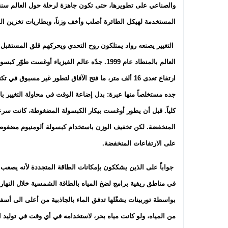
المستخدمة لهيكل الطائرة أصلب وأخف وزناً، وبطاريات تخزين ال
التغيير يصنعه رواد يمتلكون روح التحدي ويحركهم قلق المستقبل.
ارتفاع تعدى 16 ألف متر، ما فتح الآفاق لتطور غير مسب
جده مستخلصاً منها عبرة: بدل إضاعة الوقت في محاولة التغيير با
كلياً. قبل أن يطور أوغست بيكار الكبسولة المضغوطة، كانت س
المنخفضة. لكن تخفيف الوزن باستخدام كبسولة ألومنيوم مضغوطة 
على الارتفاعات المنخفضة.
جواباً على الذين يشككون بإمكانات الطاقة المتجددة لأنه يصعب تخز
في مناطق ريفية برامج لضخ المياه بالطاقة الشمسية خلال النهار الى
بواسطة توربينات يشغّلها تدفق الماء بالجاذبية من أعلى الى أسفل
من المياه، ولو كانت مياه بحر، لاستخدامه في أي وقت في توليد ال