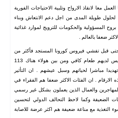
مل معا لانقاذ الارواح وتلبية الاحتياجات الفورية
 لحلول طويلة المدى من اجل دعم الانتعاش وبناء
ن بروح المسؤولية والحكومات للترويج لموارد غذائية
كثر ضعفا بالعالم .
 حتى قبل تفشي فيروس كورونا المستجد فأكثر من
820 مليون شخص –واحد من كل تسعه- ليس لديهم طعام كافي ومن بين هولاء هناك 113
ديدا مباشرا لحياتهم وسبل عيشهم . ان التأثير
 الارقام . ان الفئات الاكثر ضعفا هم الفقراء في
المهاجرين والعمال الذين يعملون بشكل غير رسمي
ات الضعيفة وكما لاحظ التحالف الدولي لتحسين
سوء التغذية مع مناعة ضعيفة هم اكثر عرضة للاصابة