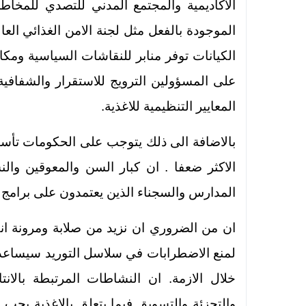
الاكاديمية والمجتمع المدني للتصدي للمخاطر 
الموجودة بالفعل مثل لجنة الامن الغذائي الع
الكيانات توفر منابر للنقاشات السياسية ومكان
على المسؤولين الترويج للاستقرار والشفافية
المعايير التنظيمية للاغذية.
بالاضافة الى ذلك يتوجب على الحكومات تأسيس 
الاكثر ضعفا . ان كبار السن والمعوقين وا
المدارس والسجناء الذين يعتمدون على برامج ال
ان من الضروري ان نزيد من صلابة ومرونة انظمت
لمنع الاضطرابات في سلاسل التوريد سيساع
خلال الازمة. ان النشاطات المرتبطة بالانتاج
والتجزئة والتسويق فيما يتعلق بالاغذية يجب 