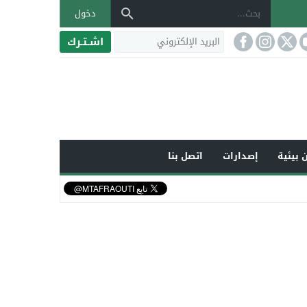
دخول
اشـتـرك
 بيئية
إصدارات
اتصل بنا