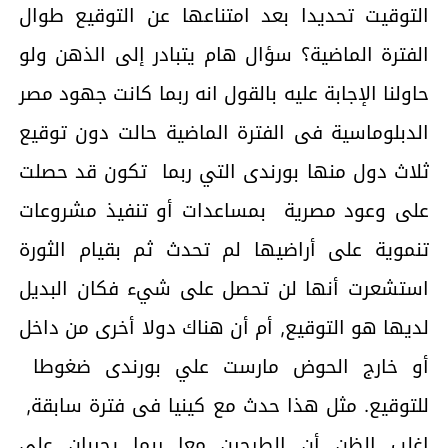
التوقيت تحديدا بعد امتناعها عن التوقيع طوال
الفترة الماضية؟ سؤال هام يتبادر إلى الذهن ولو
حاولنا الإجابة عليه بالقول انه ربما كانت جهود مصر
الدبلوماسية فى الفترة الماضية حالت دون توقيع
ثلاث دول منها بورندى التي ربما تكون قد حصلت
على وعود مصرية بمساعدات أو تنفيذ مشروعات
تنموية على أراضيها لم تحدث ثم بقيام الثورة
استشعرت أنها لن تحصل على شيء فكان البديل
لديها هو التوقيع, أم أن هناك دولا أخرى من داخل
أو خارج الحوض مارست علي بورندى ضغوطا
للتوقيع. مثل هذا حدث مع كينيا فى فترة سابقة,
اغلب الظن أن الطرحين معا ربما يجيبان على