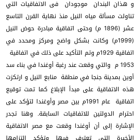
و هذان البندان موجودان فى الاتفاقيات التي
تناولت مسألة مياه النيل منذ نهاية القرن التاسع
عشر (1896 م) وحتى اتفاقية مبادرة حوض النيل
(1999م) وكانت بشكل واضح ومركز ومحدد في
اتفاقية 1929م وتم التأكيد على ذلك في اتفاقية
1953 م والتي وقعت عند رغبة أوغندا في بناء سد
أوين بمدينة جنجا في منطقة منابع النيل و ارتكزت
هذه الاتفاقية على مبدأ الإبلاغ كما تمت توقيع
اتفاقية عام 1991م بين مصر وأوغندا لتؤكد على
احترام الدولتين للاتفاقيات السابقة. وهنا تجدر
الإشارة إلى أن أوغندا وقعت مع مصر الاتفاقية
الأخيرة التي تعترف فيها وتؤكد التزامها