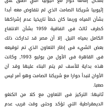
بمكان إقامة حوار مع أثيوبيا أنني أطلق على
إثيوبيا شريكنا الصامت الذي لم نتفاوض معه أبدا
بشأن المياه وربما كان خطأ تاريخيا عدم إشراكها
كطرف ثالث فى اتفاقية 1959 بشأن الانتفاع
الكامل بمياه النيل. إلا أن مصر قد تداركت ذلك
بعض الشيء فى إطار التعاون الذي تم توقيعه
فى القاهرة فى الأول من يوليو 1993, وكانت
هذه بداية للأسف لم يتم البناء عليها وقد آن
الأوان لنبدأ حوارا مع شريكنا الصامت وهو أمر ليس
صعبا.
ثانيها: التركيز فى التعاون مع كلا من الكنغو
الديمقراطية التي تؤكد وحتى وقت قريب عدم