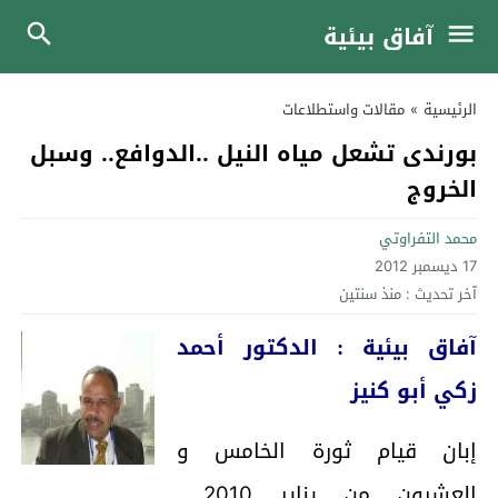
آفاق بيئية
الرئيسية
»
مقالات واستطلاعات
بورندى تشعل مياه النيل ..الدوافع.. وسبل
الخروج
محمد التفراوتي
17 ديسمبر 2012
آخر تحديث :
منذ سنتين
آفاق بيئية : الدكتور أحمد
زكي أبو كنيز
إبان قيام ثورة الخامس و
العشرون من يناير 2010