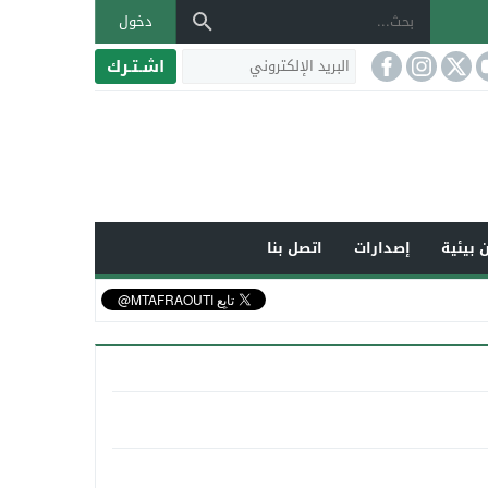
دخول
اشـتـرك
 بيئية
إصدارات
اتصل بنا