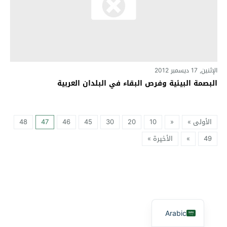
الإثنين, 17 ديسمبر 2012
البصمة البيئية وفرص البقاء في البلدان العربية
الأولى »
«
10
20
30
45
46
47
48
49
»
الأخيرة »
Arabic