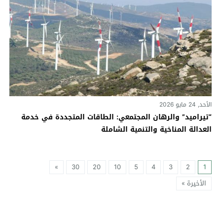
الأحد, 24 مايو 2026
“تيراميد” والرهان المجتمعي: الطاقات المتجددة في خدمة
العدالة المناخية والتنمية الشاملة
»
30
20
10
5
4
3
2
1
الأخيرة »