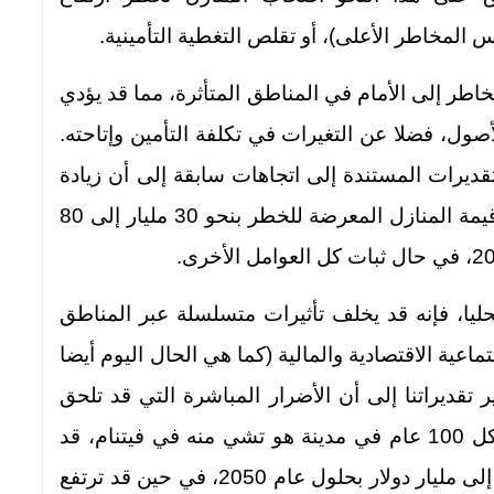
 المخاطر الأعلى)، أو تقلص التغطية التأمينية.
مخاطر إلى الأمام في المناطق المتأثرة، مما قد يؤدي
ول، فضلا عن التغيرات في تكلفة التأمين وإتاحته.
تقديرات المستندة إلى اتجاهات سابقة إلى أن زيادة
خطر الفيضانات الـمَـدّية وحدها قد تقلل من قيمة المنازل المعرضة للخطر بنحو 30 مليار إلى 80
حليا، فإنه قد يخلف تأثيرات متسلسلة عبر المناطق
اعية الاقتصادية والمالية (كما هي الحال اليوم أيضا
لمثال، تشير تقديراتنا إلى أن الأضرار المباشرة التي قد تلحق
بأصول البنية الأساسية نتيجة لفيضان يحدث كل 100 عام في مدينة هو تشي منه في فيتنام، قد
تتزايد من نحو 300 مليون دولار أميركي اليوم إلى مليار دولار بحلول عام 2050، في حين قد ترتفع