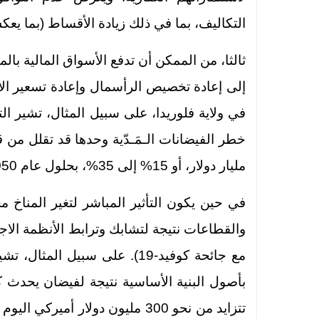
التكاليف، بما في ذلك زيادة الأقساط (بما يعكس
ثالثا، من الممكن أن تدفع الأسواق المالية بال
إلى إعادة تخصيص الرأسمال وإعادة تسعير الأص
في ولاية فلوريدا، على سبيل المثال، تشير ال
مليار دولار، أو 15% إلى 35%، بحلول عام 2050، في حال ثبات كل العوامل الأخرى.
في حين يكون التأثير المباشر لتغير المناخ م
والقطاعات نتيجة لتشابك وترابط الأنظمة الاجتم
مع جائحة كوفيد-19). على سبيل ا