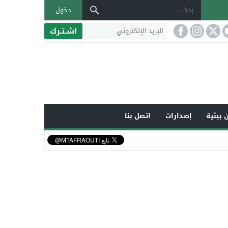
دخول
اشـتـرك
 بيئية
إصدارات
اتصل بنا