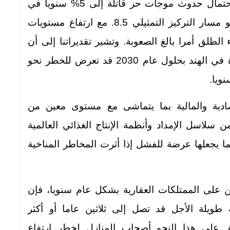
شخص قد يعيشون في مناطق حيث يصل احتمال حدوث موجات حر قاتلة إلى 5% سنويا في
المتوسط بحلول عام 2030 في ظل سيناريو مسار التركيز التمثيلي 8.5. مع ارتفاع مستويات
الطلق أمرا بالغ الصعوبة. وتشير تقديراتنا إلى أن
متوسط عدد ساعات العمل الفعلية المفقودة في الهند بحلول عام 2030 قد تعرض للخطر نحو
صادية والمالية بما يتماشى مع مستوى معين من
سلاسل الإمداد وأنظمة الإنتاج الغذائي العالمية
ما يجعلها عرضة للفشل إذا أثرت المخاطر المناخية
ين على الممتلكات العقارية بشكل عام سنويا، فإن
 طويلة الأجل قد تصل إلى ثلاثين عاما أو أكثر
فق على هذا النحو أصحاب المنازل لخطر ارتفاع