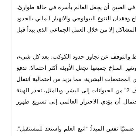
 الصين أن يجعل العالم بأسره في حالة طوارئ.
لا يلتزم تغير المناخ وفقدان التنوع البيولوجي والانهيار المالي بالحدود
المشاكل إلا من خلال العمل الجماعي الذي يبدأ قبل
قاظ والتوقف عن تجاوز حدود الكوكب. بعد كل شيء،
غير المناخ جميعها تجعل الأوبئة أكثر احتمالا. تدفع
من المجتمعات البشرية، مما يزيد من احتمالية انتقال
الفيروسات الحيوانية المنشأ مثل “سارس كوف 2” من الحيوانات إلى البشر. وبالمثل، تحذر الهيئة
احتمال أن يؤدي الاحترار العالمي إلى تسريع ظهور
منيًا نفس المبدأ: “اتبع العلم واستعد للمستقبل”.