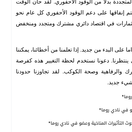
متجددة بدلاً من الوقود الأحفوري. لقد حان الوقت
 مليار دولار التي يتم إنفاقها على دعم الوقود الأحفوري كل عام نحو
استثمارات في اقتصاد دائري مشترك ومتجدد ومنخفض
ما على البدء من جديد. إذا تعلمنا من أخطائنا، يمكننا
 ينتظرنا. دعونا نستخدم لحظة التغيير هذه كفرصة
ترك والرفاهية وصحة الكوكب. لقد تجاوزنا حدودنا
شيء جديد.
وما*
و في نادي روما*
ث التأثيرات المناخية وعضو في نادي روما*