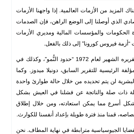
سع: سيكون هناك المزيد من الأزمات العالمية. إذا واجهنا الأزمات
ادي الذي أوصلنا إلى الوضع الراهن، فإن الصدمات
ة الحكومات والمؤسسات المالية ومديري الأزمات
 “أزمة فيروس كورونا” إلى ذلك بالفعل.
حذر نادي روما من سيناريوهات مماثلة في تقريره الشهير لعام 1972 “حدود النُّمو”، وكذلك في
عنوان “ما وراء الحدود” عام 1992 للمؤلفة الرئيسية للتقرير السابق، دونيلا ميدوز. وكما
شرية لن يتم تحديده من خلال حالة طوارئ واحدة
لة ذات صلة والناتجة عن فشلنا في العيش بشكل
شكل أسرع مما يمكن استعادته، ومن خلال إطلاق
اصه، قمنا منذ فترة طويلة بإعداد أنفسنا للكوارث.
قضايا الجيوسياسية مترابطة في نهاية المطاف. نحن