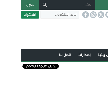
دخول
اشـتـرك
 بيئية
إصدارات
اتصل بنا