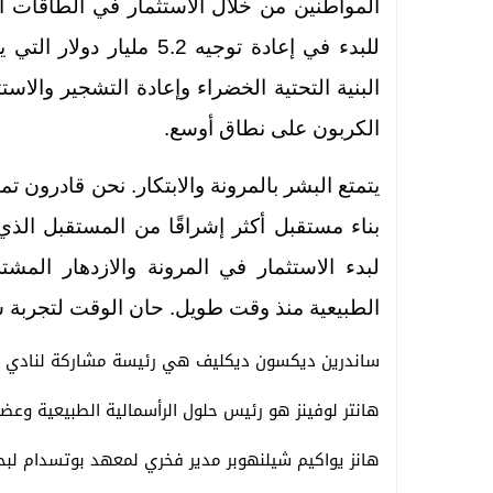
المواطنين من خلال الاستثمار في الطاقات ال
للبدء في إعادة توجيه 5.2
البنية التحتية الخضراء وإعادة التشجير وال
الكربون على نطاق أوسع.
يتمتع البشر بالمرونة والابتكار. نحن قادرون تما
بناء مستقبل أكثر إشراقًا من المستقبل الذي
لبدء الاستثمار في المرونة والازدهار المش
الطبيعية منذ وقت طويل. حان الوقت لتجربة 
ساندرين ديكسون ديكليف هي رئيسة مشاركة لنادي ر
هانتر لوفينز هو رئيس حلول الرأسمالية الطبيعية وعض
هانز يواكيم شيلنهوبر مدير فخري لمعهد بوتسدام لبحو